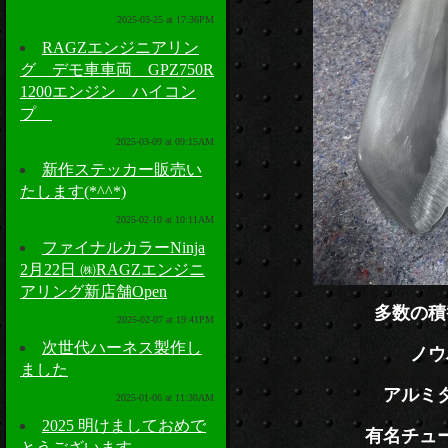
2025-03-25 at 17:36PM
RAGZエンジニアリン
グ デモ車車両 GPZ750R
1200エンジン ハイコン
プ
2025-03-09 at 09:15AM
新作ステッカー販売い
たします(*^^*)
2025-02-10 at 10:11AM
ファイナルカラーNinja
2月22日 ㈱RAGZエンジニ
アリング新店舗Open
多数の積
2025-02-07 at 19:41PM
次世代ハーネス製作し
ノウ
ました
アルミ
2025-01-06 at 11:30AM
2025 明けましておめで
有名チュ
とうございます