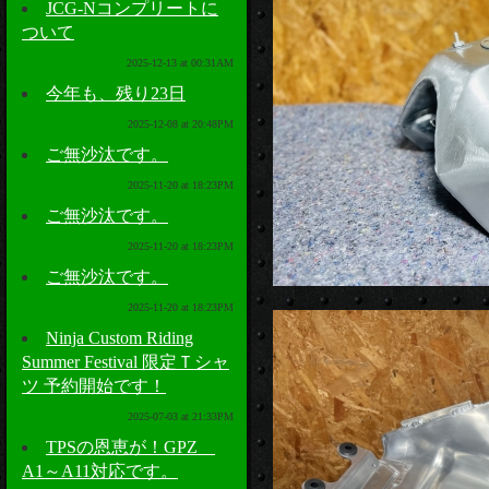
JCG-Nコンプリートに
ついて
2025-12-13 at 00:31AM
今年も、残り23日
2025-12-08 at 20:48PM
ご無沙汰です。
2025-11-20 at 18:23PM
ご無沙汰です。
2025-11-20 at 18:23PM
ご無沙汰です。
2025-11-20 at 18:23PM
Ninja Custom Riding
Summer Festival 限定Ｔシャ
ツ 予約開始です！
2025-07-03 at 21:33PM
TPSの恩恵が！GPZ
A1～A11対応です。