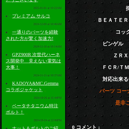
2025-01-01 at 10:22AM
プレミアム サルコ
ＢＥＡＴＥＲ
2024-12-03 at 10:46AM
コッ
一通りのパーツを経験
された方が驚く加速力!
ピンゲル 
2024-11-18 at 10:14AM
GPZ900R 次世代ハーネ
ＺＲＸ
ス開発中 見えない電気は
ＦＣＲ/Ｔ
大事！
2024-11-15 at 10:37AM
対応出来る
KADOYA&MC.Gemma
コラボジャケット
パーツ コ
2024-10-26 at 15:44PM
是非ご
ベータチタニウム特注
ボルト！
2024-10-24 at 12:06PM
0 コメント :
ナット＆ボルトのご紹