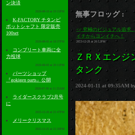
ン決済
2026-08-10 at 19:15PM
無事フロッグ :
K-FACTORY チタンピ
ポットシャフト 限定販売
<< 究極のビジュアル追求
100set
イチからヨンイチへ！
2023-12-28 at 20:12PM
2026-08-05 at 18:37PM
コンプリート車両に全
ＺＲＸエンジ
力投球
2026-08-03 at 20:11PM
タンク
パーツショップ
『gokigen parts』公開
2024-01-11 at 09:35AM
b
2026-07-30 at 11:25AM
ライダースクラブ2月号
に
2025-12-26 at 21:47PM
メリークリスマス
2025-12-25 at 22:20PM