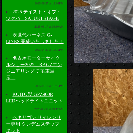
2025-06-27 at 13:06PM
2025 テイスト・オブ・
ツクバ SATUKI STAGE
2025-05-17 at 09:30AM
次世代ハーネス G-
LINES 完成いたしました！
2025-04-27 at 16:10PM
名古屋モーターサイク
ルショー2025 RAGZエン
ジニアリング デモ車展
示！
2025-04-10 at 18:15PM
KOITO製 GPZ900R
LEDヘッドライトユニット
2025-03-30 at 09:17AM
ヘキサゴン サイレンサ
ー専用 タンデムステップ
キット