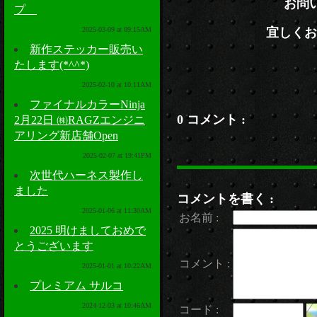
お問
プ
2025-03-09 at 09:15AM
宜しくお
新作ステッカー販売い
たします(*^^*)
2025-02-10 at 10:11AM
ファイナルカラーNinja
0 コメント :
2月22日 ㈱RAGZエンジニ
アリング新店舗Open
2025-02-07 at 19:41PM
次世代ハーネス製作し
ました
コメントを書く :
2025-01-06 at 11:30AM
お名前 :
2025 明けましておめで
とうございます
コメント :
2025-01-01 at 10:22AM
プレミアム サルコ
2024-12-03 at 10:46AM
コード :