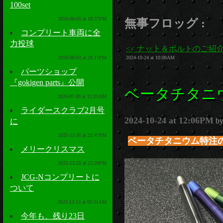
100set
2026-08-05 at 18:37PM
無事フロッグ :
コンプリート車両に全
力投球
<< ナット＆ボルトのご紹
2024-10-24 at 10:00AM
2026-08-03 at 20:11PM
パーツショップ
『gokigen parts』公開
ベータチタニ
2026-07-30 at 11:25AM
ライダースクラブ2月号
2024-10-24 at 12:06PM
b
に
2025-12-26 at 21:47PM
ベータチタニウム特注
メリークリスマス
2025-12-25 at 22:20PM
JCG-Nコンプリートに
ついて
2025-12-13 at 00:31AM
今年も、残り23日