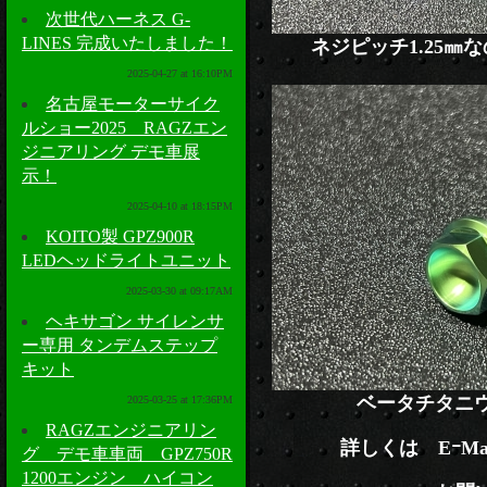
次世代ハーネス G-
LINES 完成いたしました！
ネジピッチ1.25
2025-04-27 at 16:10PM
名古屋モーターサイク
ルショー2025 RAGZエン
ジニアリング デモ車展
示！
2025-04-10 at 18:15PM
KOITO製 GPZ900R
LEDヘッドライトユニット
2025-03-30 at 09:17AM
ヘキサゴン サイレンサ
ー専用 タンデムステップ
キット
ベータチタニウ
2025-03-25 at 17:36PM
RAGZエンジニアリン
詳しくは EｰMail n
グ デモ車車両 GPZ750R
1200エンジン ハイコン