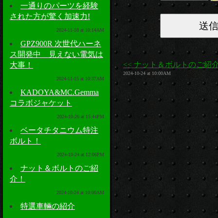
一通りのパーツを経験
された方が驚く加速力!
2024-11-18 at 10:14AM
GPZ900R 次世代ハーネ
ス開発中 見えない電気は
<< ナット＆ボルトのご紹
大事！
2024-10-24 at 10:00AM
2024-11-15 at 10:37AM
KADOYA&MC.Gemma
コラボジャケット
2024-10-26 at 15:44PM
ベータチタニウム特注
ボルト！
2024-10-24 at 12:06PM
ナット＆ボルトのご紹
介！
2024-10-24 at 10:00AM
特選車輛の紹介