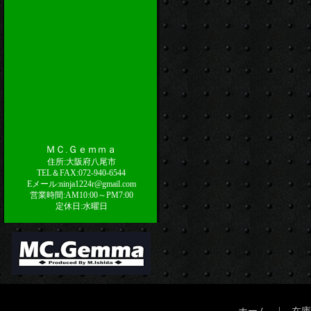
ＭＣ.Ｇｅｍｍａ
住所:大阪府八尾市
TEL＆FAX:072-940-6544
Eメール:ninja1224r@gmail.com
営業時間:AM10:00～PM7:00
定休日:水曜日
|