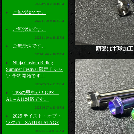
2025-12-08 at 20:48PM
ご無沙汰です。
2025-11-20 at 18:23PM
ご無沙汰です。
2025-11-20 at 18:23PM
ご無沙汰です。
頭部は半球加工
2025-11-20 at 18:23PM
Ninja Custom Riding
Summer Festival 限定Ｔシャ
ツ 予約開始です！
2025-07-03 at 21:33PM
TPSの恩恵が！GPZ
A1～A11対応です。
2025-06-27 at 13:06PM
2025 テイスト・オブ・
ツクバ SATUKI STAGE
2025-05-17 at 09:30AM