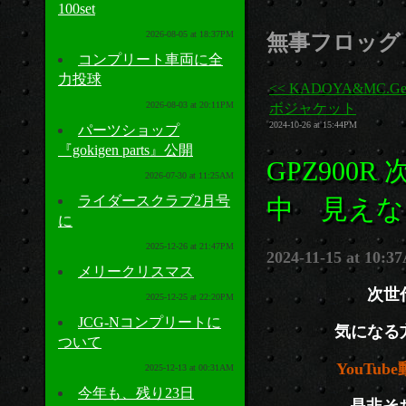
100set
2026-08-05 at 18:37PM
無事フロッグ 
コンプリート車両に全
力投球
<< KADOYA&MC.G
2026-08-03 at 20:11PM
ボジャケット
2024-10-26 at 15:44PM
パーツショップ
『gokigen parts』公開
GPZ900
2026-07-30 at 11:25AM
ライダースクラブ2月号
中 見えな
に
2025-12-26 at 21:47PM
2024-11-15 at 10:
メリークリスマス
次世
2025-12-25 at 22:20PM
JCG-Nコンプリートに
気になる
ついて
YouTub
2025-12-13 at 00:31AM
今年も、残り23日