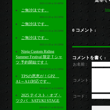
是非そち
2025-12-08 at 20:48PM
ht
ご無沙汰です。
2025-11-20 at 18:23PM
ご無沙汰です。
0 コメント :
2025-11-20 at 18:23PM
ご無沙汰です。
2025-11-20 at 18:23PM
Ninja Custom Riding
Summer Festival 限定Ｔシャ
コメントを書く :
ツ 予約開始です！
お名前 :
2025-07-03 at 21:33PM
TPSの恩恵が！GPZ
コメント :
A1～A11対応です。
2025-06-27 at 13:06PM
2025 テイスト・オブ・
コード :
ツクバ SATUKI STAGE
2025-05-17 at 09:30AM