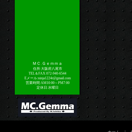
ＭＣ.Ｇｅｍｍａ
住所:大阪府八尾市
TEL＆FAX:072-940-6544
Eメール:ninja1224r@gmail.com
営業時間:AM10:00～PM7:00
定休日:水曜日
|