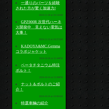
一通りのパーツを経験
された方が驚く加速力!
2024-11-18 at 10:14AM
GPZ900R 次世代ハーネ
ス開発中 見えない電気は
大事！
2024-11-15 at 10:37AM
KADOYA&MC.Gemma
コラボジャケット
2024-10-26 at 15:44PM
ベータチタニウム特注
ボルト！
2024-10-24 at 12:06PM
ナット＆ボルトのご紹
介！
2024-10-24 at 10:00AM
特選車輛の紹介