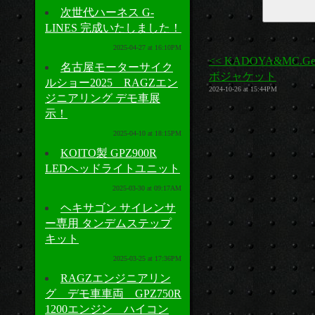
次世代ハーネス G-
LINES 完成いたしました！
2025-04-27 at 16:10PM
<< KADOYA&MC.G
名古屋モーターサイク
ボジャケット
ルショー2025 RAGZエン
2024-10-26 at 15:44PM
ジニアリング デモ車展
示！
2025-04-10 at 18:15PM
KOITO製 GPZ900R
LEDヘッドライトユニット
2025-03-30 at 09:17AM
ヘキサゴン サイレンサ
ー専用 タンデムステップ
キット
2025-03-25 at 17:36PM
RAGZエンジニアリン
グ デモ車車両 GPZ750R
1200エンジン ハイコン