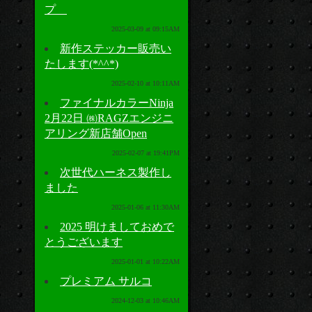
プ
2025-03-09 at 09:15AM
新作ステッカー販売い
たします(*^^*)
2025-02-10 at 10:11AM
ファイナルカラーNinja
2月22日 ㈱RAGZエンジニ
アリング新店舗Open
2025-02-07 at 19:41PM
次世代ハーネス製作し
ました
2025-01-06 at 11:30AM
2025 明けましておめで
とうございます
2025-01-01 at 10:22AM
プレミアム サルコ
2024-12-03 at 10:46AM