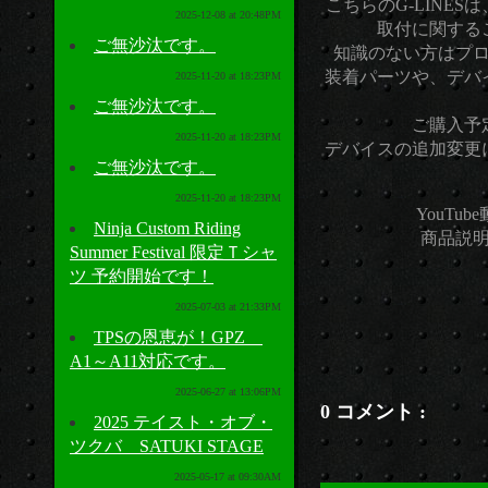
こちらのG-LINE
2025-12-08 at 20:48PM
取付に関する
ご無沙汰です。
知識のない方はプ
装着パーツや、デバ
2025-11-20 at 18:23PM
ご無沙汰です。
ご購入予
2025-11-20 at 18:23PM
デバイスの追加変更
ご無沙汰です。
2025-11-20 at 18:23PM
YouTu
Ninja Custom Riding
商品説
Summer Festival 限定Ｔシャ
ツ 予約開始です！
2025-07-03 at 21:33PM
TPSの恩恵が！GPZ
A1～A11対応です。
2025-06-27 at 13:06PM
0 コメント :
2025 テイスト・オブ・
ツクバ SATUKI STAGE
2025-05-17 at 09:30AM