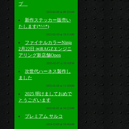
プ
2025-03-09 at 09:15AM
新作ステッカー販売い
たします(*^^*)
2025-02-10 at 10:11AM
ファイナルカラーNinja
2月22日 ㈱RAGZエンジニ
アリング新店舗Open
2025-02-07 at 19:41PM
次世代ハーネス製作し
ました
2025-01-06 at 11:30AM
2025 明けましておめで
とうございます
2025-01-01 at 10:22AM
プレミアム サルコ
2024-12-03 at 10:46AM