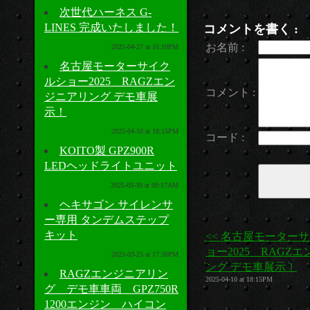
次世代ハーネス G-
LINES 完成いたしました！
コメントを書く :
お名前 :
2025-04-27 at 16:10PM
名古屋モーターサイク
ルショー2025 RAGZエン
コメント :
ジニアリング デモ車展
示！
2025-04-10 at 18:15PM
コード :
KOITO製 GPZ900R
LEDヘッドライトユニット
2025-03-30 at 09:17AM
ヘキサゴン サイレンサ
ー専用 タンデムステップ
キット
<< 名古屋モーター
ョー2025 RAGZ
2025-03-25 at 17:36PM
ング デモ車展示！
RAGZエンジニアリン
2025-04-10 at 18:15PM
グ デモ車車両 GPZ750R
1200エンジン ハイコン