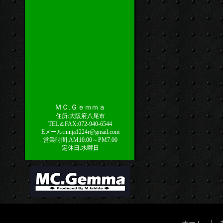
ＭＣ.Ｇｅｍｍａ
住所:大阪府八尾市
TEL＆FAX:072-940-6544
Eメール:ninja1224r@gmail.com
営業時間:AM10:00～PM7:00
定休日:水曜日
|