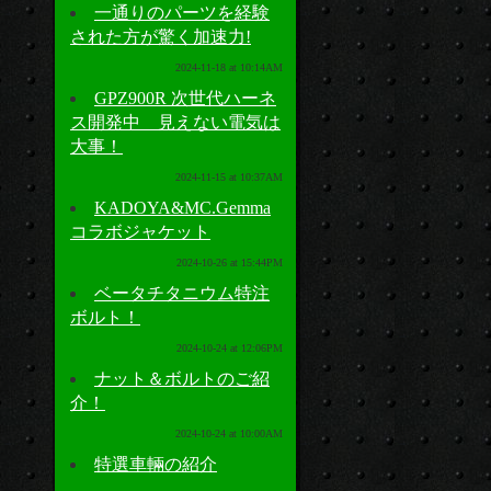
一通りのパーツを経験
された方が驚く加速力!
2024-11-18 at 10:14AM
GPZ900R 次世代ハーネ
ス開発中 見えない電気は
大事！
2024-11-15 at 10:37AM
KADOYA&MC.Gemma
コラボジャケット
2024-10-26 at 15:44PM
ベータチタニウム特注
ボルト！
2024-10-24 at 12:06PM
ナット＆ボルトのご紹
介！
2024-10-24 at 10:00AM
特選車輛の紹介