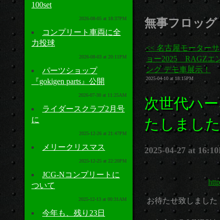
100set
2026-08-05 at 18:37PM
無事フロッグ 
コンプリート車両に全
力投球
<< 名古屋モーター
2026-08-03 at 20:11PM
ョー2025 RAGZ
ング デモ車展示！
パーツショップ
2025-04-10 at 18:15PM
『gokigen parts』公開
2026-07-30 at 11:25AM
次世代ハーネ
ライダースクラブ2月号
に
たしまし
2025-12-26 at 21:47PM
メリークリスマス
2025-04-27 at 16:1
2025-12-25 at 22:20PM
JCG-Nコンプリートに
htt
ついて
2025-12-13 at 00:31AM
お待たせ致しました！
今年も、残り23日